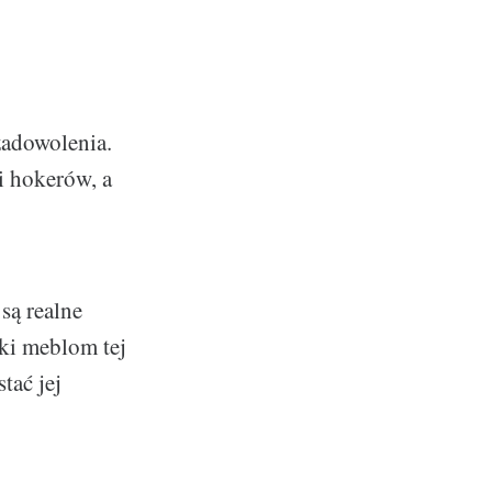
zadowolenia.
i hokerów, a
są realne
ęki meblom tej
tać jej