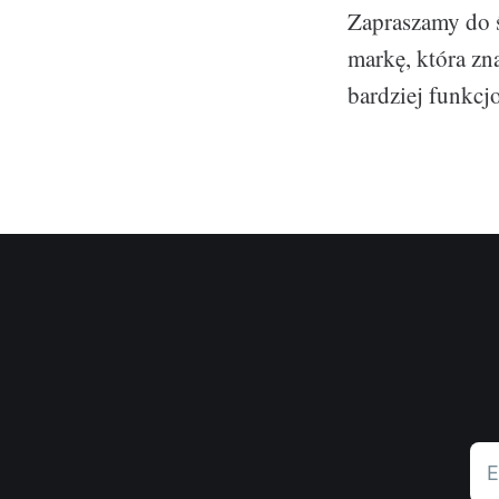
Zapraszamy do ś
markę, która zn
bardziej funkcjo
E