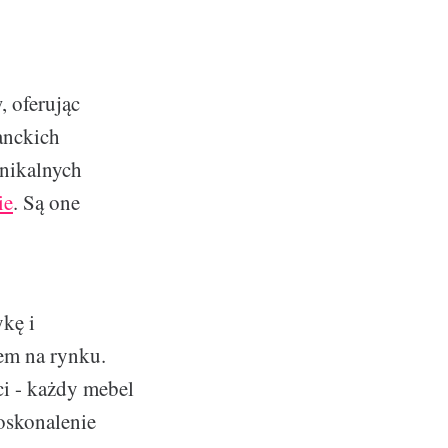
, oferując
anckich
unikalnych
ie
. Są one
ykę i
rem na rynku.
ci - każdy mebel
oskonalenie