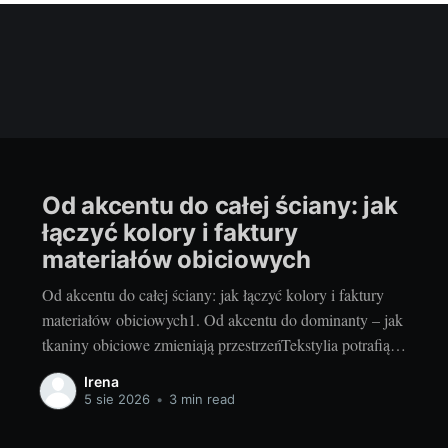
Od akcentu do całej ściany: jak
łączyć kolory i faktury
materiałów obiciowych
Od akcentu do całej ściany: jak łączyć kolory i faktury
materiałów obiciowych1. Od akcentu do dominanty – jak
tkaniny obiciowe zmieniają przestrzeńTekstylia potrafią
odmienić wnętrze szybciej niż generalny remont. Mały
Irena
panel za łóżkiem, zagłówek w pokoju dziecka czy
5 sie 2026
•
3 min read
siedzisko w przedpokoju to subtelne akcenty, które
łagodzą akustykę i dodają przytulności. Z