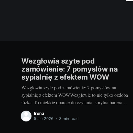
Wezgłowia szyte pod
zamówienie: 7 pomysłów na
sypialnię z efektem WOW
Wezgłowia szyte pod zamówienie: 7 pomysłów na
sypialnię z efektem WOWWezgłowie to nie tylko ozdoba
łóżka. To miękkie oparcie do czytania, sprytna bariera
akustyczna i najprostszy sposób na nadanie sypialni
Irena
charakteru. Projektując je na zamówienie, decydujesz o
5 sie 2026
•
3 min read
wszystkim: formie, wysokości, fakturze, kolorze i
rozwiązaniach dodatkowych. Dzięki temu sypialnia staje