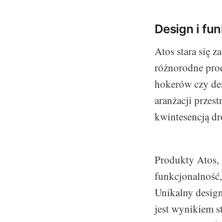
Design i f
Atos stara się 
różnorodne prod
hokerów czy des
aranżacji przes
kwintesencją dr
Produkty Atos, 
funkcjonalność,
Unikalny design
jest wynikiem s