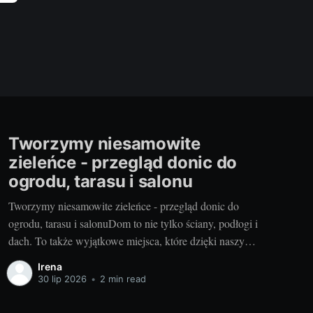
Tworzymy niesamowite
zieleńce - przegląd donic do
ogrodu, tarasu i salonu
Tworzymy niesamowite zieleńce - przegląd donic do
ogrodu, tarasu i salonuDom to nie tylko ściany, podłogi i
dach. To także wyjątkowe miejsca, które dzięki naszym
działaniom nabrały charakteru i stały się naszą oazą
Irena
spokoju. Ogrody, tarasy czy salon, marzą się o zieleni,
30 lip 2026
•
2 min read
która odetchnie życiem w ich przestrzeni. Aby jednak