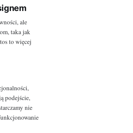
esignem
wności, ale
om, taka jak
tos to więcej
cjonalności,
ą podejście,
starczamy nie
 funkcjonowanie