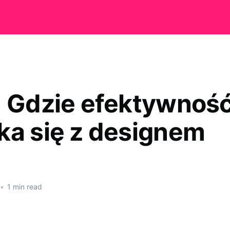
- Gdzie efektywnoś
ka się z designem
•
1 min read