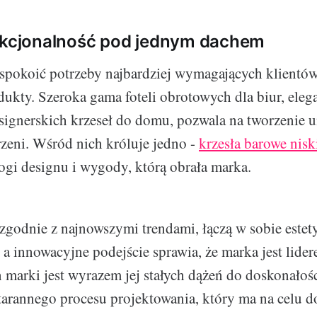
unkcjonalność pod jednym dachem
zaspokoić potrzeby najbardziej wymagających klientów
ukty. Szeroka gama foteli obrotowych dla biur, eleg
ignerskich krzeseł do domu, pozwala na tworzenie 
trzeni. Wśród nich króluje jedno -
krzesła barowe nisk
ogi designu i wygody, którą obrała marka.
zgodnie z najnowszymi trendami, łączą w sobie estet
 a innowacyjne podejście sprawia, że marka jest lide
 marki jest wyrazem jej stałych dążeń do doskonałoś
tarannego procesu projektowania, który ma na celu d