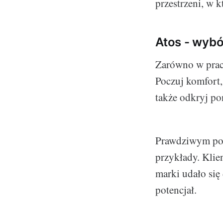
przestrzeni, w k
Atos - wyb
Zarówno w pracy
Poczuj komfort,
także odkryj p
Prawdziwym potw
przykłady. Klie
marki udało się
potencjał.