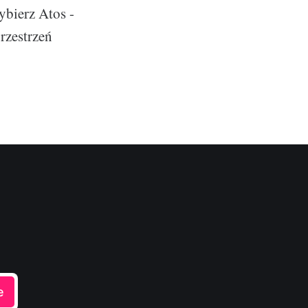
ybierz Atos -
rzestrzeń
e