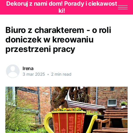
Dekoruj z nami dom! Porady i ciekawost
ki!
Biuro z charakterem - o roli
doniczek w kreowaniu
przestrzeni pracy
Irena
3 mar 2025
•
2 min read