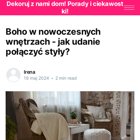
Dekoruj z nami dom! Porady i ciekawost
ki!
Boho w nowoczesnych
wnętrzach - jak udanie
połączyć styły?
Irena
19 maj 2024
•
2 min read