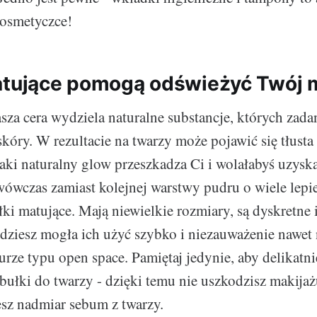
kosmetyczce!
atujące pomogą odświeżyć Twój 
sza cera wydziela naturalne substancje, których zada
kóry. W rezultacie na twarzy może pojawić się tłusta 
 taki naturalny glow przeszkadza Ci i wolałabyś uzys
ówczas zamiast kolejnej warstwy pudru o wiele lepie
łki matujące. Mają niewielkie rozmiary, są dyskretne 
dziesz mogła ich użyć szybko i niezauważenie nawet 
iurze typu open space. Pamiętaj jedynie, aby delikatn
bułki do twarzy - dzięki temu nie uszkodzisz makijaż
esz nadmiar sebum z twarzy.