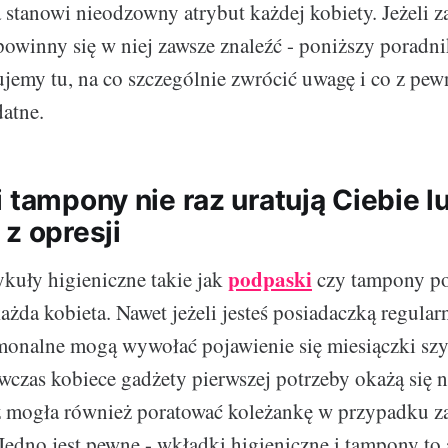
stanowi nieodzowny atrybut każdej kobiety. Jeżeli za
powinny się w niej zawsze znaleźć - poniższy poradnik
ujemy tu, na co szczególnie zwrócić uwagę i co z pew
datne.
 tampony nie raz uratują Ciebie l
z opresji
podpaski
kuły higieniczne takie jak
czy tampony p
ażda kobieta. Nawet jeżeli jesteś posiadaczką regularn
onalne mogą wywołać pojawienie się miesiączki szy
czas kobiece gadżety pierwszej potrzeby okażą się n
z mogła również poratować koleżankę w przypadku zai
. Jedno jest pewne - wkładki higieniczne i tampony to