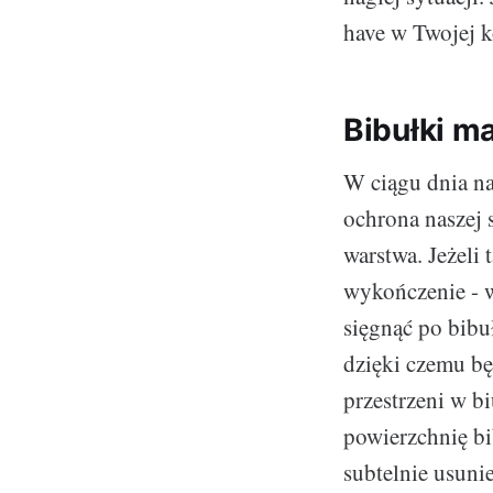
have w Twojej 
Bibułki m
W ciągu dnia na
ochrona naszej s
warstwa. Jeżeli
wykończenie - w
sięgnąć po bibu
dzięki czemu bę
przestrzeni w b
powierzchnię bi
subtelnie usuni