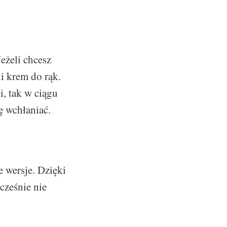
eżeli chcesz
i krem do rąk.
i, tak w ciągu
ę wchłaniać.
e wersje. Dzięki
cześnie nie