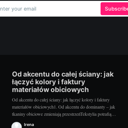
nter your email
Subscrib
Od akcentu do całej ściany: jak
łączyć kolory i faktury
materiałów obiciowych
Od akcentu do całej ściany: jak łączyć kolory i faktury
materiałów obiciowych1. Od akcentu do dominanty – jak
tkaniny obiciowe zmieniają przestrzeńTekstylia potrafią
odmienić wnętrze szybciej niż generalny remont. Mały
Irena