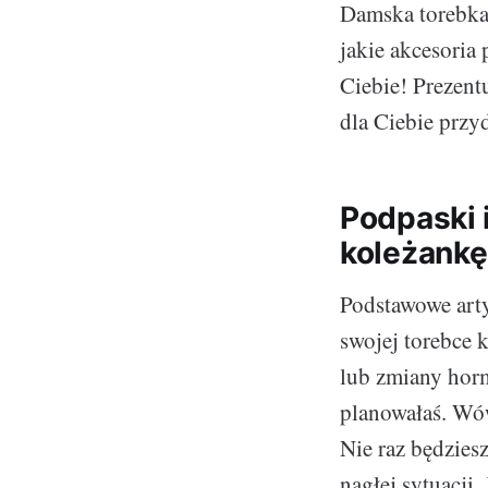
Damska torebka 
jakie akcesoria 
Ciebie! Prezent
dla Ciebie przy
Podpaski i
koleżankę 
Podstawowe arty
swojej torebce k
lub zmiany horm
planowałaś. Wów
Nie raz będzies
nagłej sytuacji