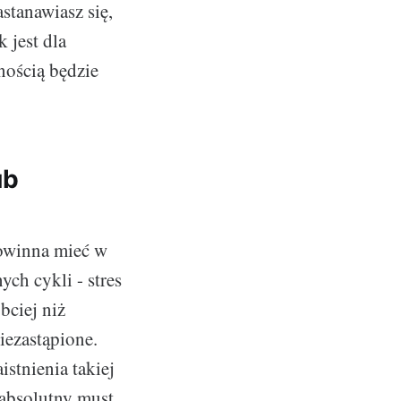
stanawiasz się,
 jest dla
nością będzie
ub
owinna mieć w
ych cykli - stres
bciej niż
iezastąpione.
stnienia takiej
 absolutny must