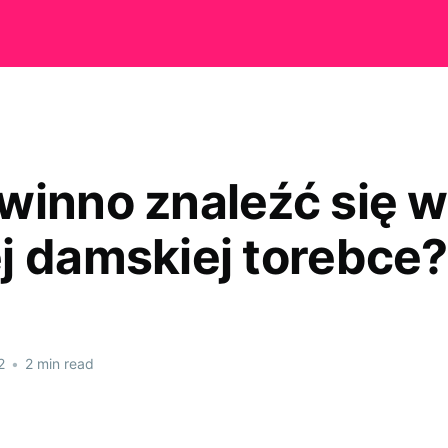
winno znaleźć się w
j damskiej torebce?
2
•
2 min read