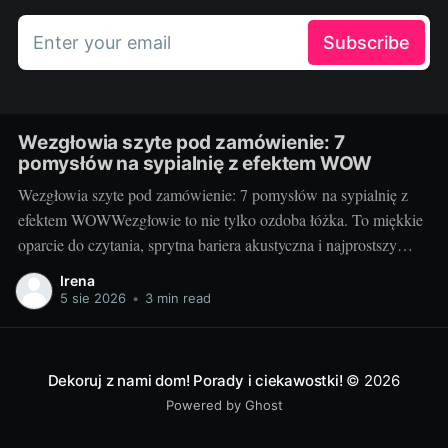
Enter your email
Subscribe
Wezgłowia szyte pod zamówienie: 7
pomysłów na sypialnię z efektem WOW
Wezgłowia szyte pod zamówienie: 7 pomysłów na sypialnię z
efektem WOWWezgłowie to nie tylko ozdoba łóżka. To miękkie
oparcie do czytania, sprytna bariera akustyczna i najprostszy
sposób na nadanie sypialni charakteru. Projektując je na
Irena
zamówienie, decydujesz o wszystkim: formie, wysokości,
5 sie 2026
•
3 min read
fakturze, kolorze i rozwiązaniach dodatkowych. Dzięki temu
sypialnia staje się
Dekoruj z nami dom! Porady i ciekawostki!
© 2026
Powered by Ghost