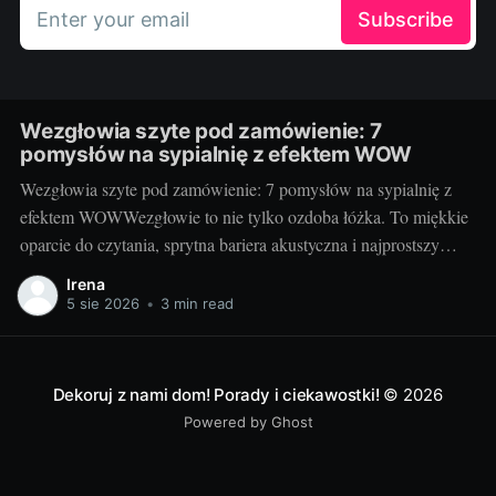
Enter your email
Subscribe
Wezgłowia szyte pod zamówienie: 7
pomysłów na sypialnię z efektem WOW
Wezgłowia szyte pod zamówienie: 7 pomysłów na sypialnię z
efektem WOWWezgłowie to nie tylko ozdoba łóżka. To miękkie
oparcie do czytania, sprytna bariera akustyczna i najprostszy
sposób na nadanie sypialni charakteru. Projektując je na
Irena
zamówienie, decydujesz o wszystkim: formie, wysokości,
5 sie 2026
•
3 min read
fakturze, kolorze i rozwiązaniach dodatkowych. Dzięki temu
sypialnia staje się
Dekoruj z nami dom! Porady i ciekawostki!
© 2026
Powered by Ghost