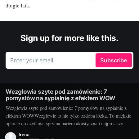
długie lata.
Sign up for more like this.
Enter your email
Subscribe
Wezgłowia szyte pod zamówienie: 7
pomysłów na sypialnię z efektem WOW
Wezgłowia szyte pod zamówienie: 7 pomysłów na sypialnię z
efektem WOWWezgłowie to nie tylko ozdoba łóżka. To miękkie
oparcie do czytania, sprytna bariera akustyczna i najprostszy
sposób na nadanie sypialni charakteru. Projektując je na
Irena
zamówienie, decydujesz o wszystkim: formie, wysokości,