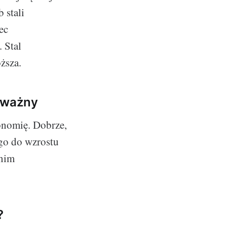
 stali
ec
 Stal
oższa.
 ważny
onomię. Dobrze,
go do wzrostu
 nim
?