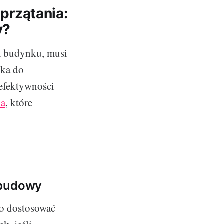
przątania:
y?
im budynku, musi
ka do
 efektywności
ia
, które
abudowy
to dostosować