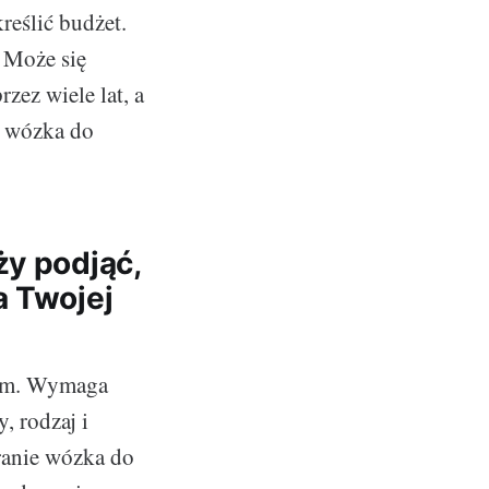
reślić budżet.
. Może się
rzez wiele lat, a
e wózka do
ży podjąć,
a Twojej
iem. Wymaga
, rodzaj i
ranie wózka do