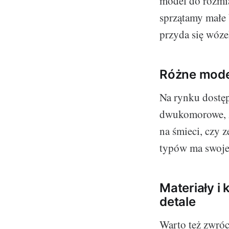
model do rozmia
sprzątamy małe 
przyda się wóze
Różne model
Na rynku dostęp
dwukomorowe, z
na śmieci, czy
typów ma swoje 
Materiały i
detale
Warto też zwróc