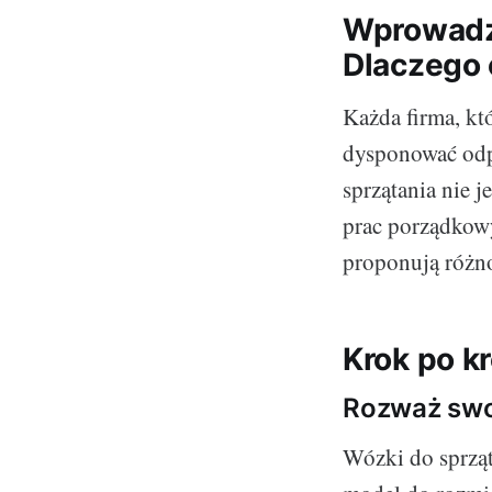
Wprowadze
Dlaczego 
Każda firma, kt
dysponować od
sprzątania nie 
prac porządkow
proponują różno
Krok po kr
Rozważ swo
Wózki do sprząt