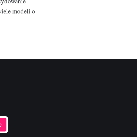
ecydowanie
wiele modeli o
e