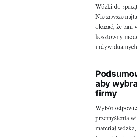
Wózki do sprząt
Nie zawsze najt
okazać, że tani 
kosztowny model
indywidualnych 
Podsumowa
aby wybra
firmy
Wybór odpowied
przemyślenia wi
materiał wózka,