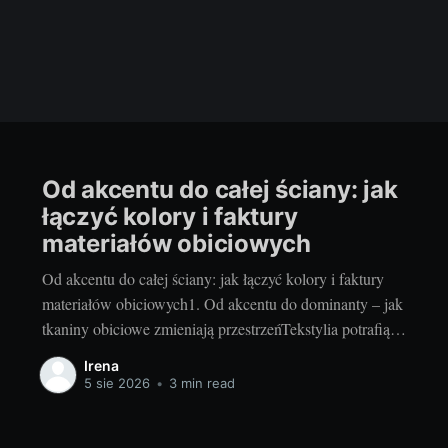
Od akcentu do całej ściany: jak
łączyć kolory i faktury
materiałów obiciowych
Od akcentu do całej ściany: jak łączyć kolory i faktury
materiałów obiciowych1. Od akcentu do dominanty – jak
tkaniny obiciowe zmieniają przestrzeńTekstylia potrafią
odmienić wnętrze szybciej niż generalny remont. Mały
Irena
panel za łóżkiem, zagłówek w pokoju dziecka czy
5 sie 2026
•
3 min read
siedzisko w przedpokoju to subtelne akcenty, które
łagodzą akustykę i dodają przytulności. Z