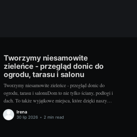
Tworzymy niesamowite
zieleńce - przegląd donic do
ogrodu, tarasu i salonu
Tworzymy niesamowite zieleńce - przegląd donic do
ogrodu, tarasu i salonuDom to nie tylko ściany, podłogi i
dach. To także wyjątkowe miejsca, które dzięki naszym
działaniom nabrały charakteru i stały się naszą oazą
Irena
spokoju. Ogrody, tarasy czy salon, marzą się o zieleni,
30 lip 2026
•
2 min read
która odetchnie życiem w ich przestrzeni. Aby jednak