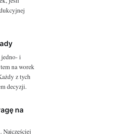
k, jeśli
odukcyjnej
wady
jedno- i
ytem na worek
Każdy z tych
em decyzji.
wagę na
 Najczęściej