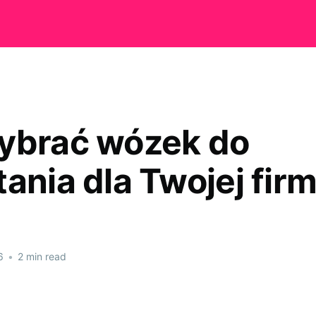
ybrać wózek do
tania dla Twojej fir
6
•
2 min read