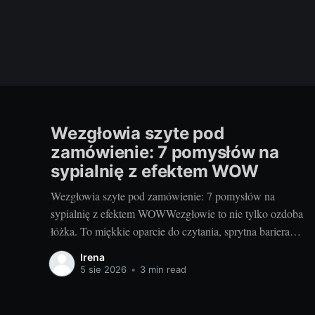
Wezgłowia szyte pod
zamówienie: 7 pomysłów na
sypialnię z efektem WOW
Wezgłowia szyte pod zamówienie: 7 pomysłów na
sypialnię z efektem WOWWezgłowie to nie tylko ozdoba
łóżka. To miękkie oparcie do czytania, sprytna bariera
akustyczna i najprostszy sposób na nadanie sypialni
Irena
charakteru. Projektując je na zamówienie, decydujesz o
5 sie 2026
•
3 min read
wszystkim: formie, wysokości, fakturze, kolorze i
rozwiązaniach dodatkowych. Dzięki temu sypialnia staje