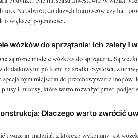
ru budynku. Nie ma sensu inwestować w wielki wóze
biuro. Na odwrót, do dużych biurowców czy hali pr
k o większej pojemności.
e wózków do sprzątania: Ich zalety i 
ne są różne modele wózków do sprzątania. Są wózki 
 dodatkowymi półkami na środki czystości, z uchw
 ze specjalnym miejscem do przechowywania mopów. 
plusy i minusy, które warto rozważyć przed podjęci
 konstrukcja: Dlaczego warto zwrócić u
ić uwagę na materiał, z którego wykonany jest wózek.