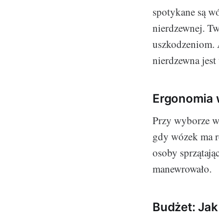
spotykane są wó
nierdzewnej. Two
uszkodzeniom. A
nierdzewna jest 
Ergonomia 
Przy wyborze wó
gdy wózek ma r
osoby sprzątając
manewrowało.
Budżet: Jak