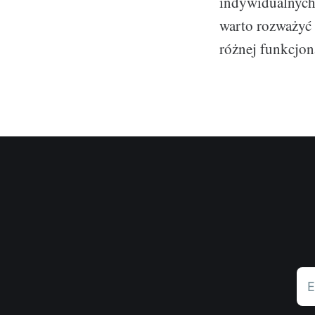
indywidualnych 
warto rozważyć 
różnej funkcjon
E