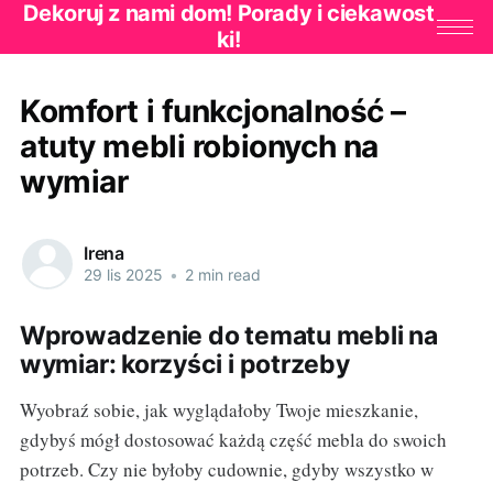
Dekoruj z nami dom! Porady i ciekawost
ki!
Komfort i funkcjonalność –
atuty mebli robionych na
wymiar
Irena
29 lis 2025
•
2 min read
Wprowadzenie do tematu mebli na
wymiar: korzyści i potrzeby
Wyobraź sobie, jak wyglądałoby Twoje mieszkanie,
gdybyś mógł dostosować każdą część mebla do swoich
potrzeb. Czy nie byłoby cudownie, gdyby wszystko w