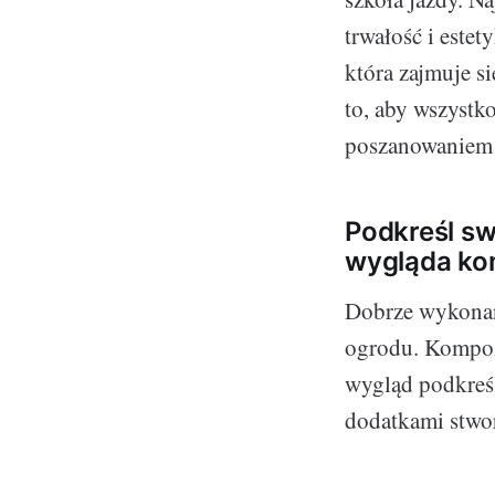
trwałość i estet
która zajmuje s
to, aby wszystk
poszanowaniem 
Podkreśl sw
wygląda ko
Dobrze wykonan
ogrodu. Kompoz
wygląd podkreśl
dodatkami stworz