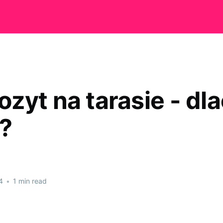
zyt na tarasie - dl
?
4
•
1 min read