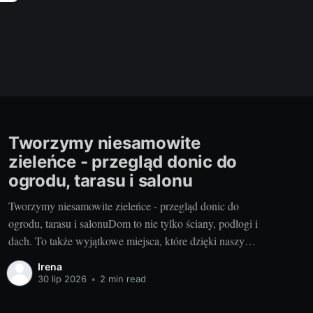
Tworzymy niesamowite
zieleńce - przegląd donic do
ogrodu, tarasu i salonu
Tworzymy niesamowite zieleńce - przegląd donic do
ogrodu, tarasu i salonuDom to nie tylko ściany, podłogi i
dach. To także wyjątkowe miejsca, które dzięki naszym
działaniom nabrały charakteru i stały się naszą oazą
Irena
spokoju. Ogrody, tarasy czy salon, marzą się o zieleni,
30 lip 2026
•
2 min read
która odetchnie życiem w ich przestrzeni. Aby jednak