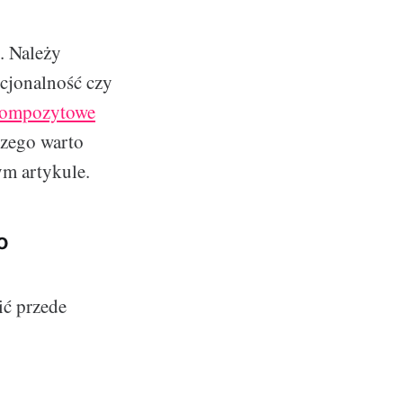
. Należy
cjonalność czy
kompozytowe
czego warto
ym artykule.
o
ć przede