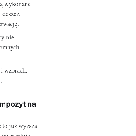
są wykonane
 deszcz,
erwację.
ry nie
romnych
 i wzorach,
.
ompozyt na
 to już wyższa
a gwarantuje