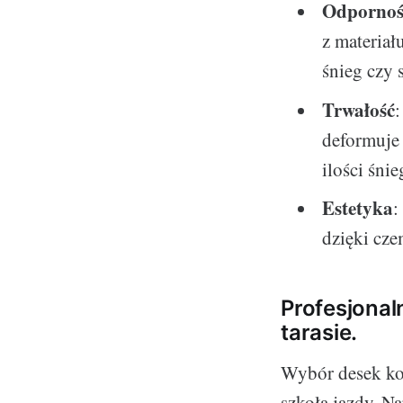
Odpornoś
z materiał
śnieg czy 
Trwałość
deformuje
ilości śnie
Estetyka
:
dzięki cze
Profesjonal
tarasie.
Wybór desek kom
szkoła jazdy. Na