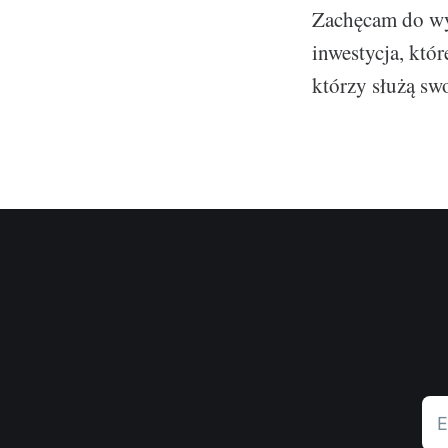
Zachęcam do wy
inwestycja, któr
którzy służą sw
E