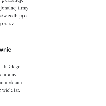
jonalnej firmy,
sów zadbają o
 oraz z
ownie
ba każdego
aturalny
mi meblami i
 wiele lat.