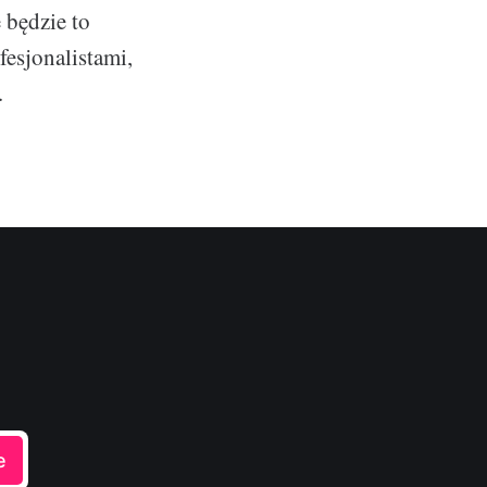
 będzie to
fesjonalistami,
.
e