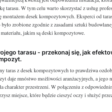
ykę tarasu. W tym celu warto skorzystać z usług profes
ię montażem desek kompozytowych. Eksperci od tara
o było zrobione zgodnie z zasadami sztuki budowlanej
materiału, jakim są deski kompozytowe.
ojego tarasu - przekonaj się, jak efekt
mpozyt.
y taras z desek kompozytowych to prawdziwa ozdo
yt daje mnóstwo możliwości aranżacyjnych, a jego n
a charakter przestrzeni. W połączeniu z odpowiedni
ysz miejsce, które będzie cieszyć oczy i służyć przez