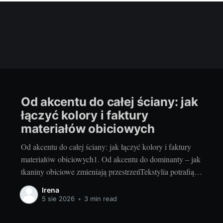
Od akcentu do całej ściany: jak
łączyć kolory i faktury
materiałów obiciowych
Od akcentu do całej ściany: jak łączyć kolory i faktury
materiałów obiciowych1. Od akcentu do dominanty – jak
tkaniny obiciowe zmieniają przestrzeńTekstylia potrafią
odmienić wnętrze szybciej niż generalny remont. Mały
Irena
panel za łóżkiem, zagłówek w pokoju dziecka czy
5 sie 2026
•
3 min read
siedzisko w przedpokoju to subtelne akcenty, które
łagodzą akustykę i dodają przytulności. Z