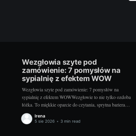
Wezgłowia szyte pod
zamówienie: 7 pomysłów na
sypialnię z efektem WOW
Wezgłowia szyte pod zamówienie: 7 pomysłów na
sypialnię z efektem WOWWezgłowie to nie tylko ozdoba
łóżka. To miękkie oparcie do czytania, sprytna bariera
akustyczna i najprostszy sposób na nadanie sypialni
Irena
charakteru. Projektując je na zamówienie, decydujesz o
5 sie 2026
•
3 min read
wszystkim: formie, wysokości, fakturze, kolorze i
rozwiązaniach dodatkowych. Dzięki temu sypialnia staje