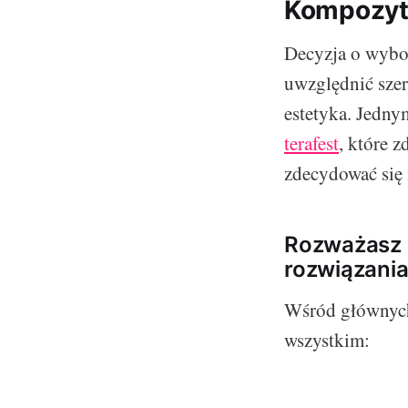
Kompozyt 
Decyzja o wybor
uwzględnić szer
estetyka. Jedny
terafest
, które 
zdecydować się 
Rozważasz k
rozwiązania
Wśród głównych
wszystkim: