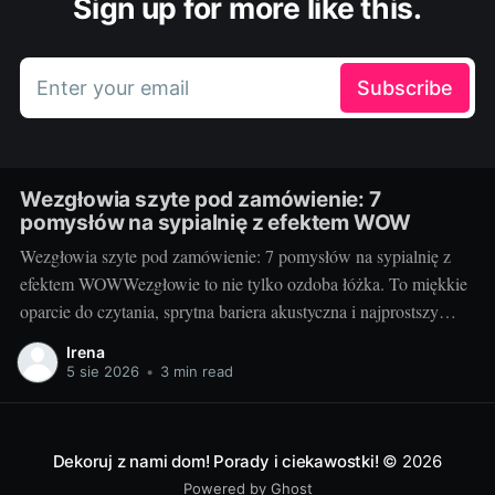
Sign up for more like this.
Enter your email
Subscribe
Wezgłowia szyte pod zamówienie: 7
pomysłów na sypialnię z efektem WOW
Wezgłowia szyte pod zamówienie: 7 pomysłów na sypialnię z
efektem WOWWezgłowie to nie tylko ozdoba łóżka. To miękkie
oparcie do czytania, sprytna bariera akustyczna i najprostszy
sposób na nadanie sypialni charakteru. Projektując je na
Irena
zamówienie, decydujesz o wszystkim: formie, wysokości,
5 sie 2026
•
3 min read
fakturze, kolorze i rozwiązaniach dodatkowych. Dzięki temu
sypialnia staje się
Dekoruj z nami dom! Porady i ciekawostki!
© 2026
Powered by Ghost