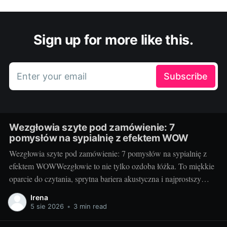
Sign up for more like this.
Enter your email
Subscribe
Wezgłowia szyte pod zamówienie: 7
pomysłów na sypialnię z efektem WOW
Wezgłowia szyte pod zamówienie: 7 pomysłów na sypialnię z
efektem WOWWezgłowie to nie tylko ozdoba łóżka. To miękkie
oparcie do czytania, sprytna bariera akustyczna i najprostszy
sposób na nadanie sypialni charakteru. Projektując je na
Irena
zamówienie, decydujesz o wszystkim: formie, wysokości,
5 sie 2026
•
3 min read
fakturze, kolorze i rozwiązaniach dodatkowych. Dzięki temu