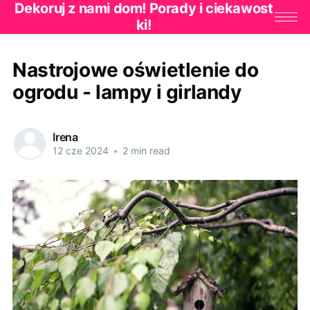
Dekoruj z nami dom! Porady i ciekawost
ki!
Nastrojowe oświetlenie do
ogrodu - lampy i girlandy
Irena
12 cze 2024
•
2 min read