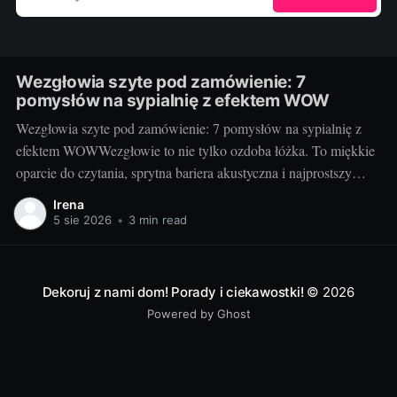
Wezgłowia szyte pod zamówienie: 7
pomysłów na sypialnię z efektem WOW
Wezgłowia szyte pod zamówienie: 7 pomysłów na sypialnię z
efektem WOWWezgłowie to nie tylko ozdoba łóżka. To miękkie
oparcie do czytania, sprytna bariera akustyczna i najprostszy
sposób na nadanie sypialni charakteru. Projektując je na
Irena
zamówienie, decydujesz o wszystkim: formie, wysokości,
5 sie 2026
•
3 min read
fakturze, kolorze i rozwiązaniach dodatkowych. Dzięki temu
sypialnia staje się
Dekoruj z nami dom! Porady i ciekawostki!
© 2026
Powered by Ghost