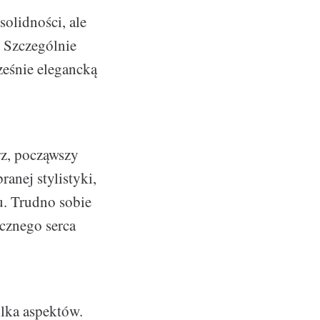
solidności, ale
. Szczególnie
ześnie elegancką
rz, począwszy
anej stylistyki,
u. Trudno sobie
icznego serca
ilka aspektów.