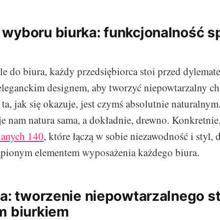
wyboru biurka: funkcjonalność s
e do biura, każdy przedsiębiorca stoi przed dylemat
eleganckim designem, aby tworzyć niepowtarzalny ch
 ta, jak się okazuje, jest czymś absolutnie naturaln
uje nam natura sama, a dokładnie, drewno. Konkretni
ianych 140
, które łączą w sobie niezawodność i styl,
stąpionym elementem wyposażenia każdego biura.
ra: tworzenie niepowtarzalnego st
m biurkiem