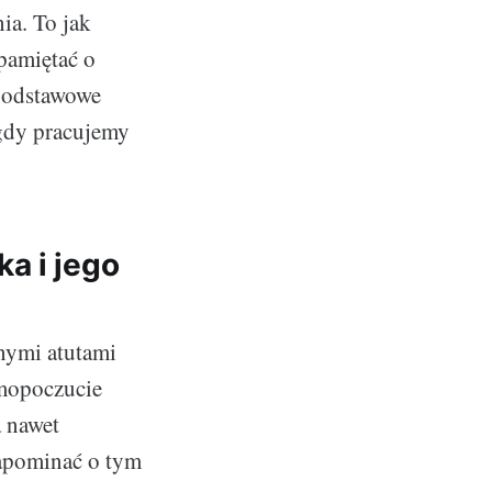
ia. To jak
pamiętać o
 podstawowe
 gdy pracujemy
a i jego
nymi atutami
amopoczucie
a nawet
zapominać o tym