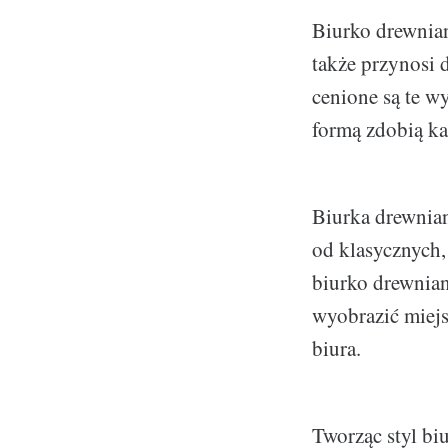
Biurko drewnian
także przynosi 
cenione są te w
formą zdobią ka
Biurka drewnian
od klasycznych,
biurko drewnian
wyobrazić miejs
biura.
Tworząc styl bi