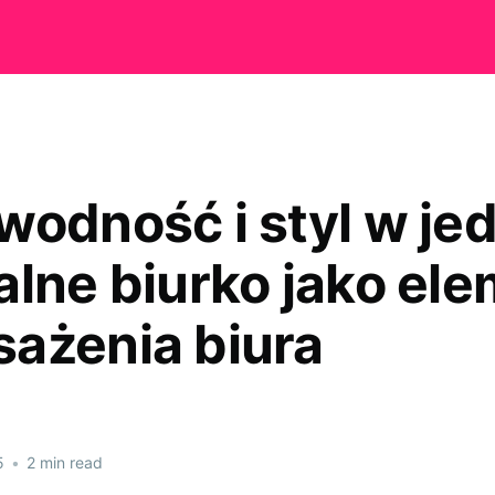
wodność i styl w je
alne biurko jako el
ażenia biura
5
•
2 min read