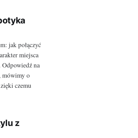
potyka
em: jak połączyć
arakter miejsca
ym. Odpowiedź na
e, mówimy o
 dzięki czemu
ylu z