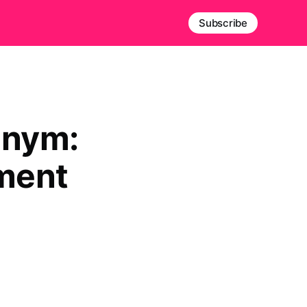
Subscribe
dnym:
ement