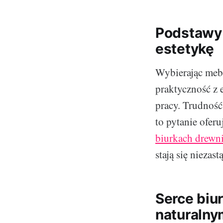
Podstawy 
estetykę
Wybierając mebl
praktyczność z 
pracy. Trudność
to pytanie ofer
biurkach drewn
stają się nieza
Serce biu
naturalny