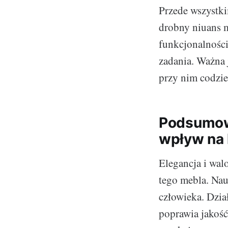
Przede wszystki
drobny niuans m
funkcjonalności
zadania. Ważna 
przy nim codzie
Podsumowa
wpływ na 
Elegancja i wal
tego mebla. Na
człowieka. Dzia
poprawia jakość