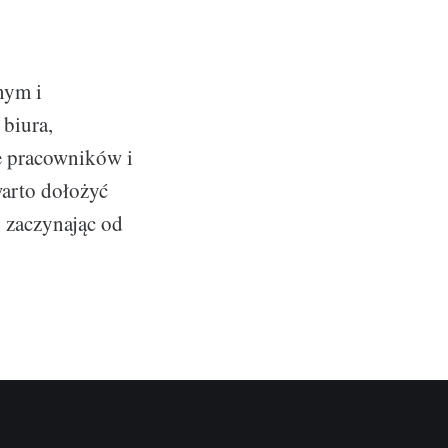
nym i
 biura,
ie pracowników i
warto dołożyć
, zaczynając od