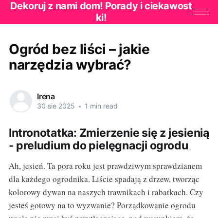
Dekoruj z nami dom! Porady i ciekawost
ki!
Ogród bez liści – jakie
narzędzia wybrać?
Irena
30 sie 2025
•
1 min read
Intronotatka: Zmierzenie się z jesienią
- preludium do pielęgnacji ogrodu
Ah, jesień. Ta pora roku jest prawdziwym sprawdzianem
dla każdego ogrodnika. Liście spadają z drzew, tworząc
kolorowy dywan na naszych trawnikach i rabatkach. Czy
jesteś gotowy na to wyzwanie? Porządkowanie ogrodu