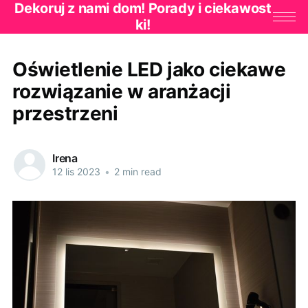
Dekoruj z nami dom! Porady i ciekawost
ki!
Oświetlenie LED jako ciekawe
rozwiązanie w aranżacji
przestrzeni
Irena
12 lis 2023
•
2 min read