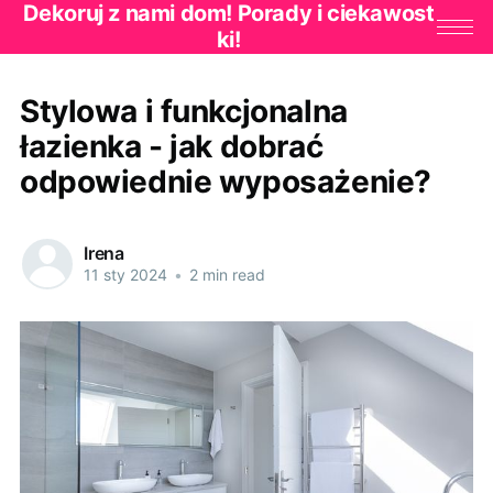
Dekoruj z nami dom! Porady i ciekawost
ki!
Stylowa i funkcjonalna
łazienka - jak dobrać
odpowiednie wyposażenie?
Irena
11 sty 2024
•
2 min read