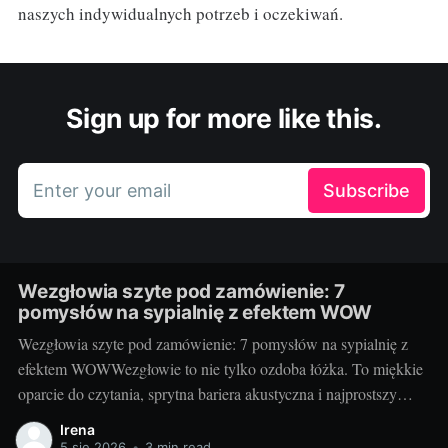
naszych indywidualnych potrzeb i oczekiwań.
Sign up for more like this.
Enter your email
Subscribe
Wezgłowia szyte pod zamówienie: 7
pomysłów na sypialnię z efektem WOW
Wezgłowia szyte pod zamówienie: 7 pomysłów na sypialnię z
efektem WOWWezgłowie to nie tylko ozdoba łóżka. To miękkie
oparcie do czytania, sprytna bariera akustyczna i najprostszy
sposób na nadanie sypialni charakteru. Projektując je na
Irena
zamówienie, decydujesz o wszystkim: formie, wysokości,
5 sie 2026
•
3 min read