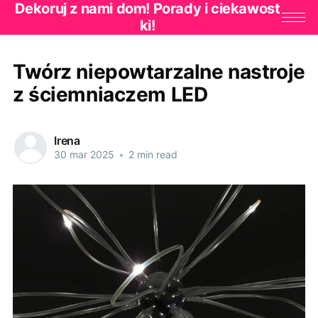
Dekoruj z nami dom! Porady i ciekawost
ki!
Twórz niepowtarzalne nastroje
z ściemniaczem LED
Irena
30 mar 2025
•
2 min read