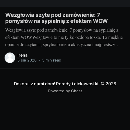
Wezgłowia szyte pod zamówienie: 7
pomysłów na sypialnię z efektem WOW
Wezgłowia szyte pod zamówienie: 7 pomysłów na sypialnię z
efektem WOWWezgłowie to nie tylko ozdoba łóżka. To miękkie
oparcie do czytania, sprytna bariera akustyczna i najprostszy
sposób na nadanie sypialni charakteru. Projektując je na
Irena
zamówienie, decydujesz o wszystkim: formie, wysokości,
5 sie 2026
•
3 min read
fakturze, kolorze i rozwiązaniach dodatkowych. Dzięki temu
sypialnia staje się
Dekoruj z nami dom! Porady i ciekawostki!
© 2026
Powered by Ghost