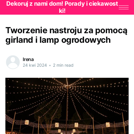
Dekoruj z nami dom! Porady i ciekawost
ki!
Tworzenie nastroju za pomocą
girland i lamp ogrodowych
Irena
24 kwi 2024
•
2 min read