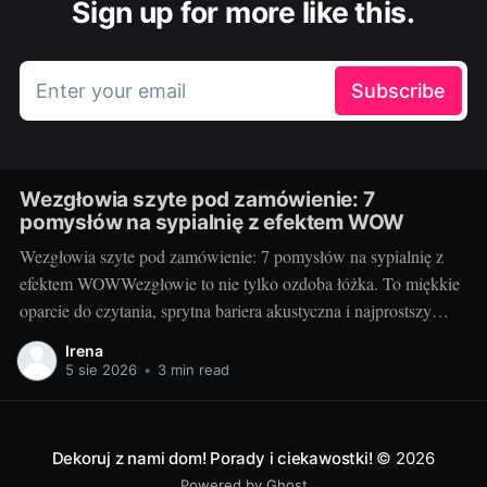
Sign up for more like this.
Enter your email
Subscribe
Wezgłowia szyte pod zamówienie: 7
pomysłów na sypialnię z efektem WOW
Wezgłowia szyte pod zamówienie: 7 pomysłów na sypialnię z
efektem WOWWezgłowie to nie tylko ozdoba łóżka. To miękkie
oparcie do czytania, sprytna bariera akustyczna i najprostszy
sposób na nadanie sypialni charakteru. Projektując je na
Irena
zamówienie, decydujesz o wszystkim: formie, wysokości,
5 sie 2026
•
3 min read
fakturze, kolorze i rozwiązaniach dodatkowych. Dzięki temu
sypialnia staje się
Dekoruj z nami dom! Porady i ciekawostki!
© 2026
Powered by Ghost